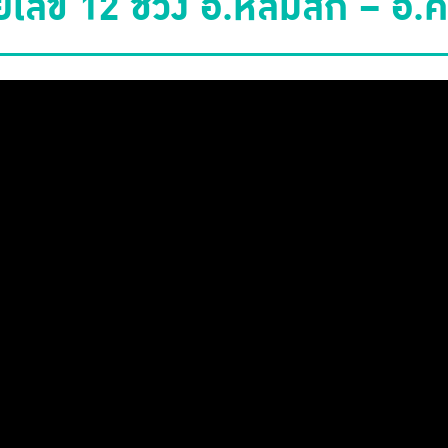
ลข 12 ช่วง อ.หล่มสัก – อ.คอ