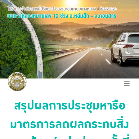
สรุปผลการประชุมหารือ
มาตรการลดผลกระทบสิ่ง