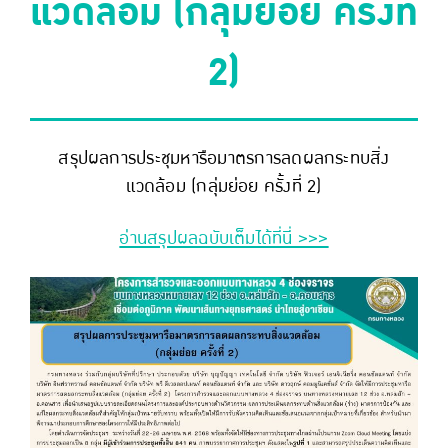
แวดล้อม (กลุ่มย่อย ครั้งที่
2)
สรุปผลการประชุมหารือมาตรการลดผลกระทบสิ่ง
แวดล้อม (กลุ่มย่อย ครั้งที่ 2)
อ่านสรุปผลฉบับเต็มได้ที่นี่ >>>